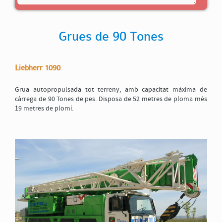
Grues de 90 Tones
Liebherr 1090
*Codi de validació
Grua autopropulsada tot terreny, amb capacitat màxima de
càrrega de 90 Tones de pes. Disposa de 52 metres de ploma més
19 metres de plomí.
Per tal que sigui possible l'enviament d'aquest formulari cal que accepti la nostra
Política
de protecció de dades
, marcant aquesta casella
ENVIAR
Tancar formulari