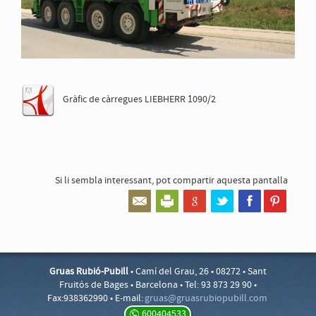
Gràfic de càrregues LIEBHERR 1090/2
Si li sembla interessant,
pot compartir aquesta pantalla
Gruas Rubió-Pubill
• Camí del Grau, 26 • 08272 • Sant
Fruitós de Bages • Barcelona • Tel: 93 873 29 90 •
Fax:938362990 • E-mail:
gruas@
gruasr
ubiopu
bill.c
om
600404533