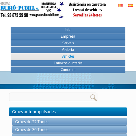
Inici
Empresa
Serveis
Galeria
Vehicles
Enllaços d'interès
Contacte
Grues autopropulsades
Grues de 22 Tones
Grues de 30 Tones