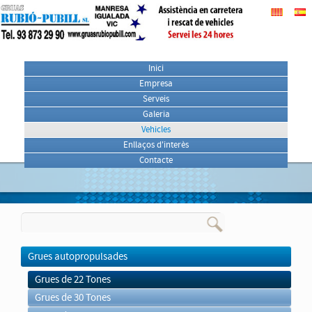
Inici
Empresa
Serveis
Galeria
Vehicles
Enllaços d'interès
Contacte
Grues autopropulsades
Grues de 22 Tones
Grues de 30 Tones