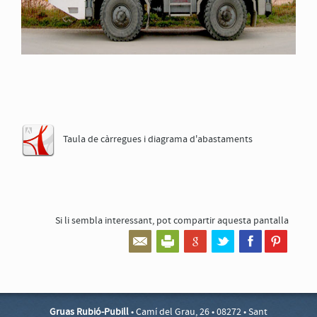
Taula de càrregues i diagrama d'abastaments
Si li sembla interessant,
pot compartir aquesta pantalla
Gruas Rubió-Pubill
• Camí del Grau, 26 • 08272 • Sant