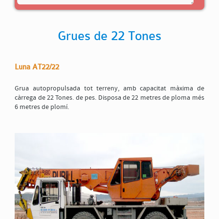
Grues de 22 Tones
Luna AT22/22
*Codi de validació
Grua autopropulsada tot terreny, amb capacitat màxima de
càrrega de 22 Tones. de pes. Disposa de 22 metres de ploma més
6 metres de plomí.
Per tal que sigui possible l'enviament d'aquest formulari cal que accepti la nostra
Política
de protecció de dades
, marcant aquesta casella
ENVIAR
Tancar formulari