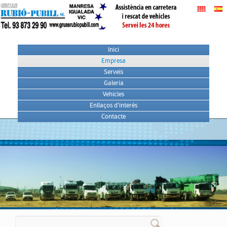
Inici
Empresa
Serveis
Galeria
Vehicles
Enllaços d'interès
Contacte