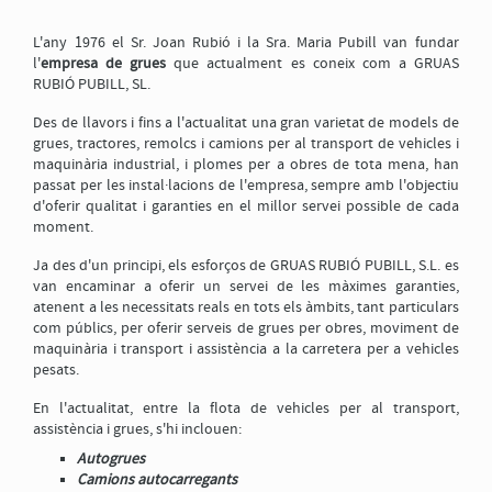
L'any 1976 el Sr. Joan Rubió i la Sra. Maria Pubill van fundar
*Codi de validació
l'
empresa de grues
que actualment es coneix com a GRUAS
RUBIÓ PUBILL, SL.
Des de llavors i fins a l'actualitat una gran varietat de models de
grues, tractores, remolcs i camions per al transport de vehicles i
Per tal que sigui possible l'enviament d'aquest formulari cal que accepti la nostra
Política
de protecció de dades
, marcant aquesta casella
maquinària industrial, i plomes per a obres de tota mena, han
passat per les instal·lacions de l'empresa, sempre amb l'objectiu
d'oferir qualitat i garanties en el millor servei possible de cada
ENVIAR
moment.
Tancar formulari
Ja des d'un principi, els esforços de GRUAS RUBIÓ PUBILL, S.L. es
van encaminar a oferir un servei de les màximes garanties,
atenent a les necessitats reals en tots els àmbits, tant particulars
com públics, per oferir serveis de grues per obres, moviment de
maquinària i transport i assistència a la carretera per a vehicles
pesats.
En l'actualitat, entre la flota de vehicles per al transport,
assistència i grues, s'hi inclouen:
Autogrues
Camions autocarregants