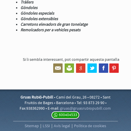
Tràilers
Gòndoles
Gòndoles especials
Gòndoles extensibles
Carretons elevadors de gran tonelatge
Remolcadors per a vehicles pesats
Si li sembla interessant,
pot compartir aquesta pantalla
Gruas Rubió-Pubill
• Camí del Grau, 26 • 08272 • Sant
Fruitós de Bages • Barcelona • Tel: 93 873 29 90 •
Fax:938362990 • E-mail:
gruas@
gruasr
ubiopu
bill.c
om
600404533
Sitemap
|
LSSI
|
Avís legal
|
Política de cookies