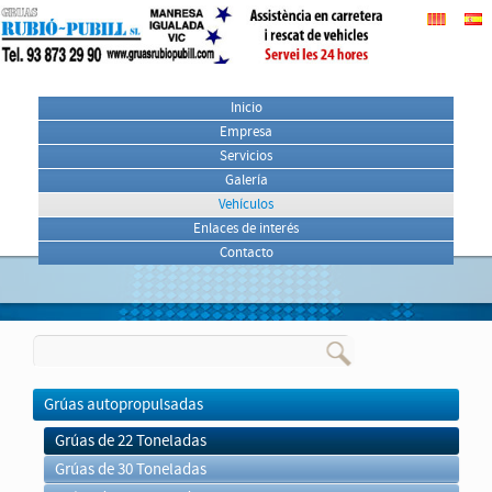
Inicio
Empresa
Servicios
Galería
Vehículos
Enlaces de interés
Contacto
Grúas autopropulsadas
Grúas de 22 Toneladas
Grúas de 30 Toneladas