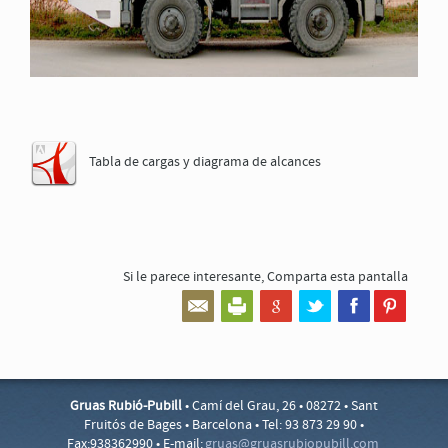
Tabla de cargas y diagrama de alcances
Si le parece interesante,
Comparta esta pantalla
Gruas Rubió-Pubill
• Camí del Grau, 26 • 08272 • Sant
Fruitós de Bages • Barcelona • Tel: 93 873 29 90 •
Fax:938362990 • E-mail:
gruas@
gruasr
ubiopu
bill.c
om