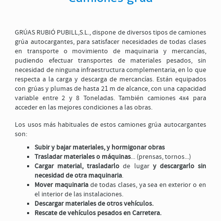
GRÚAS RUBIÓ PUBILL,S.L., dispone de diversos tipos de camiones
*Código de validación
grúa autocargantes, para satisfacer necesidades de todas clases
en transporte o movimiento de maquinaria y mercancías,
pudiendo efectuar transportes de materiales pesados, sin
necesidad de ninguna infraestructura complementaria, en lo que
Para que sea posible el envío de éste formulario, es preciso que acepte nuestra
Política de
respecta a la carga y descarga de mercancías. Están equipados
protección de datos
, marcando esta casilla
con grúas y plumas de hasta 21 m de alcance, con una capacidad
variable entre 2 y 8 Toneladas. También camiones 4x4 para
acceder en las mejores condiciones a las obras.
ENVIAR
Los usos más habituales de estos camiones grúa autocargantes
Cerrar el formulario
son:
Subir y bajar materiales, y hormigonar obras
Trasladar materiales o máquinas
... (prensas, tornos...)
Cargar material, trasladarlo
de lugar
y descargarlo sin
necesidad de otra maquinaria
.
Mover maquinaria
de todas clases, ya sea en exterior o en
el interior de las instalaciones.
Descargar materiales de otros vehículos.
Rescate de vehículos pesados en Carretera.