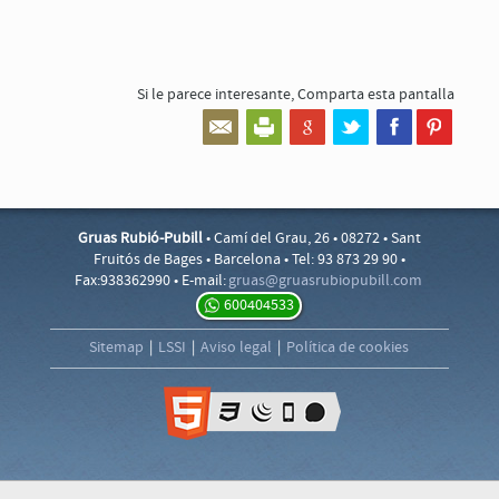
Si le parece interesante,
Comparta esta pantalla
Gruas Rubió-Pubill
• Camí del Grau, 26 • 08272 • Sant
Fruitós de Bages • Barcelona • Tel: 93 873 29 90 •
Fax:938362990 • E-mail:
gruas@
gruasr
ubiopu
bill.c
om
600404533
Sitemap
|
LSSI
|
Aviso legal
|
Política de cookies