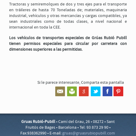
Tractoras y semiremolques de dos y tres ejes para el transporte
*Código de validación
en tráileres de hasta 70 Toneladas de; materiales, maquinaria
industrial, vehículos y otras mercancías y cargas compatibles, ya
sean industriales como de todas clases, a nivel nacional e
internacional en toda la CEE.
Para que sea posible el envío de éste formulario, es preciso que acepte nuestra
Política de
protección de datos
, marcando esta casilla
Los vehículos de transportes especiales de Grúas Rubió Pubill
tienen permisos especiales para circular por carretera con
dimensiones superiores a las permitidas.
ENVIAR
Cerrar el formulario
Si le parece interesante,
Comparta esta pantalla
Gruas Rubió-Pubill
• Camí del Grau, 26 • 08272 • Sant
Fruitós de Bages • Barcelona • Tel: 93 873 29 90 •
Fax:938362990 • E-mail:
gruas@
gruasr
ubiopu
bill.c
om